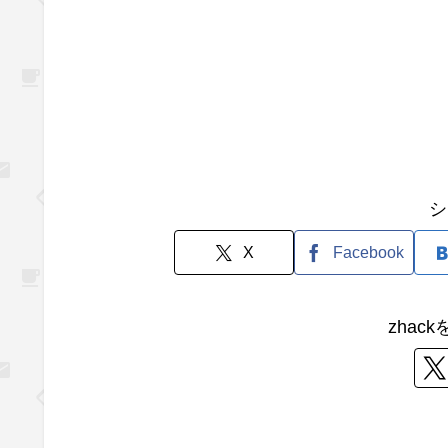
シ
X
Facebook
zhac