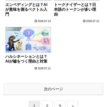
エンベディングとは？AI
トークナイザーとは？日
が意味を測るベクトル入
本語のトークンが多い理
門
由
2026.07.13
2026.07.12
生成AI・LLM
ハルシネーションとは？
AIが嘘をつく理由と対策
2026.07.11
次のページ
次
1
2
5