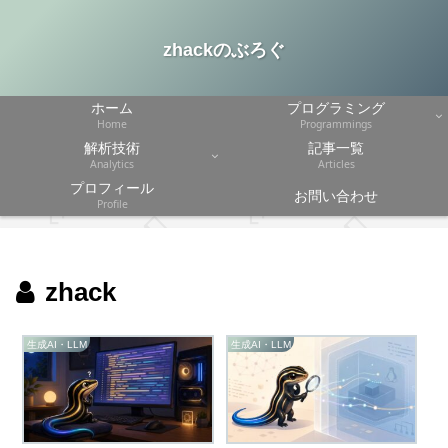
zhackのぶろぐ
ホーム
プログラミング
Home
Programmings
解析技術
記事一覧
Analytics
Articles
プロフィール
お問い合わせ
Profile
zhack
生成AI・LLM
生成AI・LLM