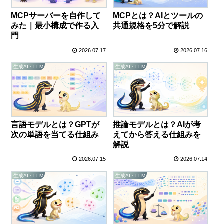
MCPサーバーを自作して
MCPとは？AIとツールの
みた｜最小構成で作る入
共通規格を5分で解説
門
2026.07.17
2026.07.16
生成AI・LLM
生成AI・LLM
言語モデルとは？GPTが
推論モデルとは？AIが考
次の単語を当てる仕組み
えてから答える仕組みを
解説
2026.07.15
2026.07.14
生成AI・LLM
生成AI・LLM