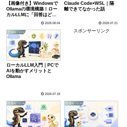
【画像付き】Windowsで
Claude Code×WSL｜隔
Ollamaの環境構築！ロー
離できてなかった話
カルLLMに「回答はど
れ？」と聞く羽目になっ
2026.08.04
2026.07.21
た話
スポンサーリンク
生成AI・LLM
ローカルLLM入門｜PCで
AIを動かすメリットと
Ollama
2026.07.18
生成AI・LLM
生成AI・LLM